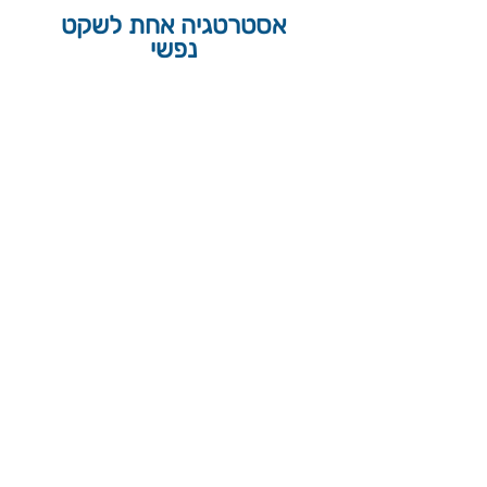
אסטרטגיה אחת לשקט
נפשי
השורה התחתונה היא האחריות על העתיד
הכלכלי של המשפחה שלכם, והתפקיד שלי
הוא לעזור לכם לקבל החלטות נכונות
ומדויקות גם בתקופה של חוסר ודאות.
תכנון פיננסי מקצועי לא מסתכל על מוצר
בודד, אלא בונה אסטרטגיה שלמה
שמחברת בין צמיחה נכונה של ההון לבין
הגנה על מה שכבר צברתם.
דווקא בתקופה כזו חשוב לעצור לרגע,
לבצע בדיקת התאמות לתיק הפיננסי
והפנסיוני ולבחון האם נדרשים שינויים או
דיוקים בהתאם למציאות הכלכלית
והביטחונית המשתנה.